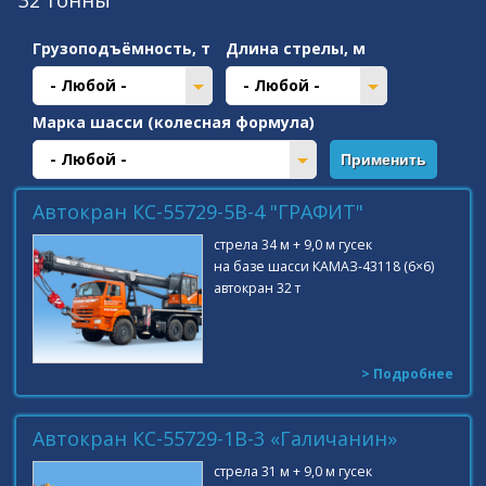
32 тонны
Грузоподъёмность, т
Длина стрелы, м
- Любой -
- Любой -
Марка шасси (колесная формула)
- Любой -
Автокран КС-55729-5В-4 "ГРАФИТ"
стрела 34 м + 9,0 м гусек
на базе шасси КАМАЗ-43118 (6×6)
автокран 32 т
> Подробнее
Автокран КС-55729-1В-3 «Галичанин»
стрела 31 м + 9,0 м гусек