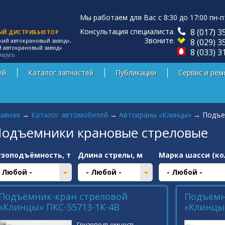
Мы работаем для Вас с 8:30 до 17:00 пн-п
Консультация специалиста.
8 (017) 3
ЫЙ ДИСТРИБЬЮТОР
Звоните.
8 (029) 3
кий автокрановый завод»,
й автокрановый завод»
8 (033) 3
ларусь
ей
Каталог запчастей
Публикации
Сервис и рем
 здесь
авная
→
Каталог автомобилей
→
Автокраны «Клинцы»
→
Подъе
одъемники крановые стреловые
узоподъёмность, т
Длина стрелы, м
Марка шасси (ко
- Любой -
- Любой -
- Любой -
Подъёмник-кран стреловой
Подъёмн
«Клинцы» ПКС-55713-1К-4В
«Клинцы»
Грузоподъемность