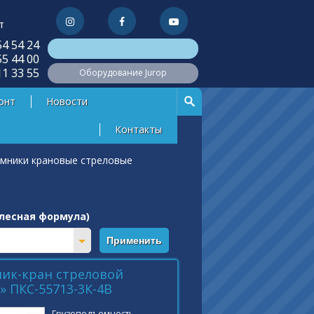
т
54 54 24
Коммунальная техника
55 44 00
11 33 55
Оборудование Jurop
онт
Новости
Контакты
мники крановые стреловые
лесная формула)
ик-кран стреловой
 ПКС-55713-3К-4В
Грузоподъемность