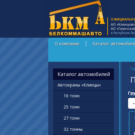
ОФИЦИАЛЬН
АО «Клинцовс
АО «Галичски
в Республике Бе
О компании
Каталог автомобил
Вы
Гл
Каталог автомобилей
П
Автокраны «Клинцы»
Гр
16 тонн
25 тонн
27 тонн
32 тонны