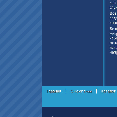
кра
слу
Воз
зад
кон
Без
мик
каб
осн
вст
нап
Главная
О компании
Каталог