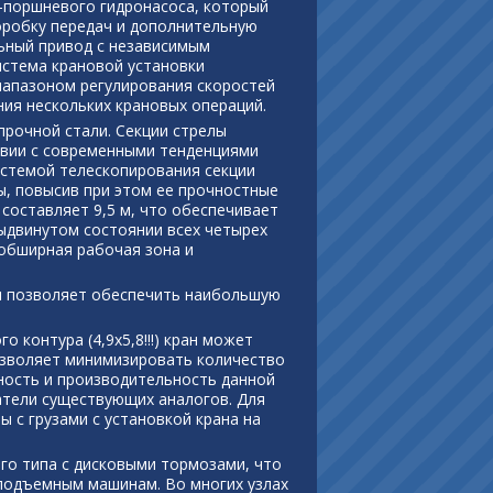
-поршневого гидронасоса, который
оробку передач и дополнительную
ьный привод с независимым
истема крановой установки
иапазоном регулирования скоростей
ия нескольких крановых операций.
прочной стали. Секции стрелы
твии с современными тенденциями
истемой телескопирования секции
ы, повысив при этом ее прочностные
составляет 9,5 м, что обеспечивает
выдвинутом состоянии всех четырех
 обширная рабочая зона и
м позволяет обеспечить наибольшую
 контура (4,9x5,8!!!) кран может
позволяет минимизировать количество
ность и производительность данной
атели существующих аналогов. Для
 с грузами с установкой крана на
го типа с дисковыми тормозами, что
подъемным машинам. Во многих узлах