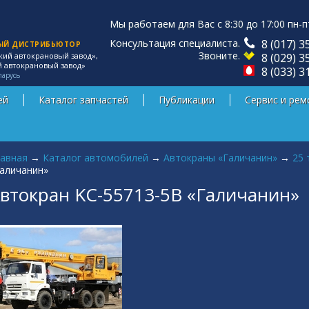
Мы работаем для Вас с 8:30 до 17:00 пн-п
Консультация специалиста.
8 (017) 3
ЫЙ ДИСТРИБЬЮТОР
Звоните.
8 (029) 3
кий автокрановый завод»,
й автокрановый завод»
8 (033) 3
ларусь
ей
Каталог запчастей
Публикации
Сервис и рем
 здесь
авная
→
Каталог автомобилей
→
Автокраны «Галичанин»
→
25 
аличанин»
втокран KC-55713-5В «Галичанин»