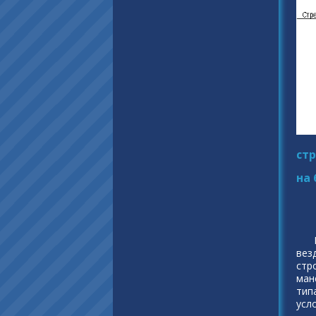
стр
на 
вез
стр
ман
тип
усл