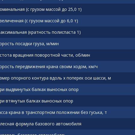
номинальная (с грузом массой до 25,0 т)
увеличенная (с грузом массой до 6,0 т)
максимальная (кратность полиспаста 1)
орость посадки груза, м/мин
стота вращения поворотной части, об/мин
орость передвижения крана своим ходом, км/ч
змер опорного контура вдоль х поперек оси шасси, м
при выдвинутых балках выносных опор
при втянутых балках выносных опор
сса крана в транспортном положении без гуська, т
лесная формула базового автомобиля