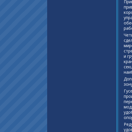
При
при
кор
упр
обе
раб
Чет
сде
мир
стр
и г
кра
сек
наи
Доп
зон
Гус
про
пер
мод
удо
опо
Ред
удо