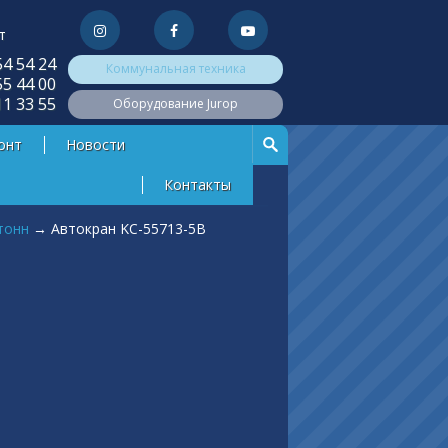
т
54 54 24
Коммунальная техника
55 44 00
11 33 55
Оборудование Jurop
онт
Новости
Контакты
тонн
→
Автокран KC-55713-5В