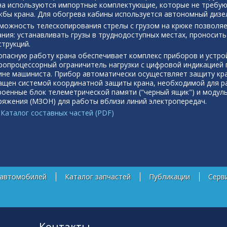
на используются импортные комплектующие, которые не требую
жбы крана. Для обогрева кабины используется автономный дизе
можность телескопирования стрелы с грузом на крюке позволя
ания: устанавливать грузы в труднодоступных местах, проносит
струкций.
опасную работу крана обеспечивает комплекс приборов и устрой
ропроцессорный ограничитель нагрузки с цифровой индикацией 
ине машиниста. Прибор автоматически осуществляет защиту кра
ащен системой координатной защиты крана, необходимой для ра
роенные блок телеметрической памяти ("черный ящик") и модул
ряжения (МЗОН) для работы вблизи линий электропередач.
Каталог составных частей (PDF)
 автомобилей
Каталог запчастей
Публикации
Серв