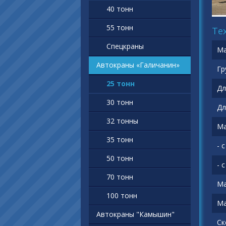
40 тонн
55 тонн
Те
Спецкраны
Ма
Автокраны «Галичанин»
Гр
25 тонн
Дл
30 тонн
Дл
32 тонны
Ма
35 тонн
- 
50 тонн
- 
70 тонн
Ма
100 тонн
Ма
Автокраны "Камышин"
Ск