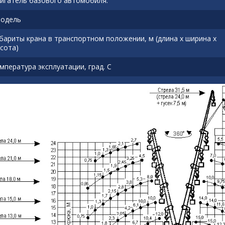
игатель базового автомобиля:
модель
бариты крана в транспортном положении, м (длина х ширина х
сота)
мпература эксплуатации, град. С