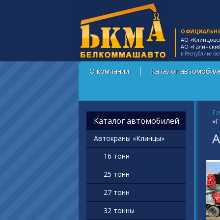
ОФИЦИАЛЬН
АО «Клинцовс
АО «Галичски
в Республике Бе
О компании
Каталог автомобил
Вы
Гл
Каталог автомобилей
«Г
А
Автокраны «Клинцы»
16 тонн
25 тонн
27 тонн
32 тонны