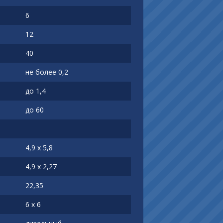
6
12
40
не более 0,2
до 1,4
до 60
4,9 х 5,8
4,9 х 2,27
22,35
6 х 6