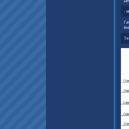
Дв
- 
Га
вы
Те