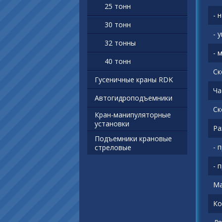
25 тонн
- 
30 тонн
- 
32 тонны
- 
40 тонн
Ск
Гусеничные краны RDK
Ча
Автогидроподъемники
Ск
Кран-манипуляторные
установки
Ра
Подъемники крановые
- 
стреловые
- 
Ма
Ко