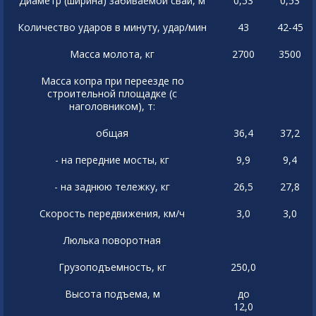
Диаметр (ширина) забиваемой сваи, м
0,53
0,53
Количество ударов в минуту, удар/мин
43
42-45
Масса молота, кг
2700
3500
Масса копра при переезде по
строительной площадке (с
наголовником), т:
общая
36,4
37,2
- на передние мосты, кг
9,9
9,4
- на заднюю тележку, кг
26,5
27,8
Скорость передвижения, км/ч
3,0
3,0
Люлька поворотная
Грузоподъемность, кг
250,0
Высота подъема, м
до
12,0