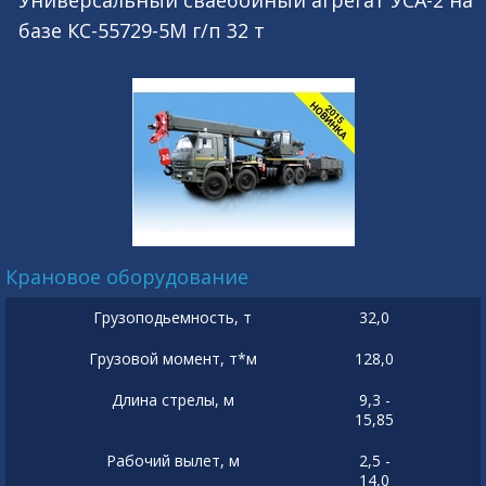
Универсальный сваебойный агрегат УСА-2 на
базе КС-55729-5М г/п 32 т
Крановое оборудование
Грузоподьемность, т
32,0
Грузовой момент, т*м
128,0
Длина стрелы, м
9,3 -
15,85
Рабочий вылет, м
2,5 -
14,0