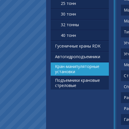
25 тонн
Ма
30 тонн
Ма
32 тонны
Ти
40 тонн
Уг
Гусеничные краны RDK
Уг
Автогидроподъемники
Ме
Кран-манипуляторные
установки
Ст
Подъемники крановые
стреловые
Сп
Ра
Ра
Га