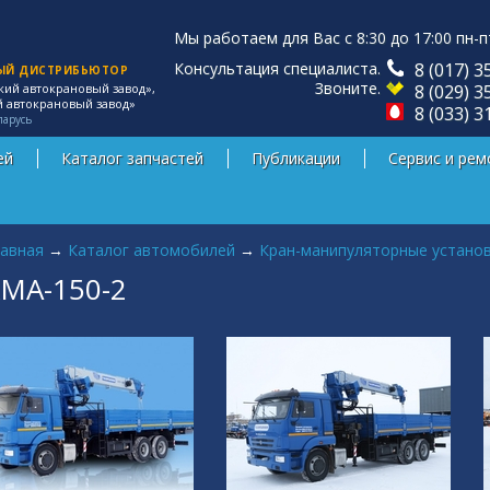
Мы работаем для Вас с 8:30 до 17:00 пн-п
Консультация специалиста.
8 (017) 3
ЫЙ ДИСТРИБЬЮТОР
Звоните.
8 (029) 3
кий автокрановый завод»,
й автокрановый завод»
8 (033) 3
ларусь
ей
Каталог запчастей
Публикации
Сервис и рем
 здесь
авная
→
Каталог автомобилей
→
Кран-манипуляторные устано
МА-150-2