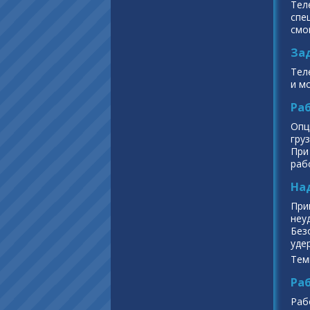
Тел
спе
смо
За
Тел
и м
Ра
Опц
гру
При
раб
На
При
неу
Без
уде
Тем
Ра
Раб