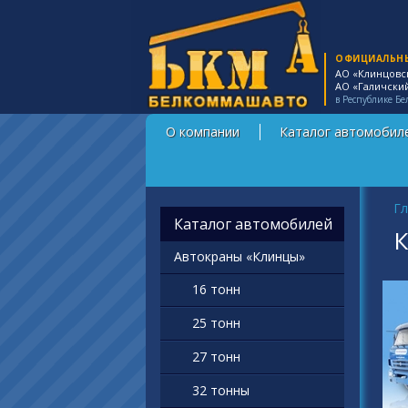
ОФИЦИАЛЬН
АО «Клинцовс
АО «Галичски
в Республике Бе
О компании
Каталог автомобил
Вы
Гл
Каталог автомобилей
К
Автокраны «Клинцы»
16 тонн
25 тонн
27 тонн
32 тонны