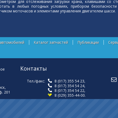
ометром для отслеживания загрузки крана, клавишами со с
отать в любых погодных условиях, прибором безопасности 
тчиком моточасов и элементами управления двигателем шасси.
 автомобилей
Каталог запчастей
Публикации
Серв
Контакты
ное
Тел./факс:
8 (017) 355 54 23
,
8 (017) 354 54 24
,
нск,
8 (017) 354 54 22
,
ф. 201
8 (029) 355-44-00
.