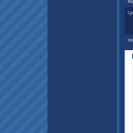
Ма
Ср
Но