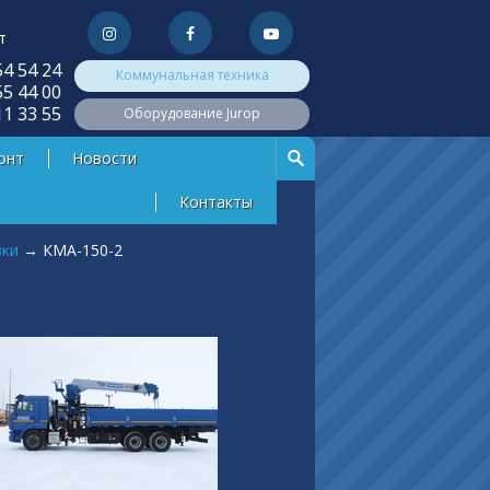
т
54 54 24
Коммунальная техника
55 44 00
11 33 55
Оборудование Jurop
онт
Новости
Контакты
вки
→
КМА-150-2