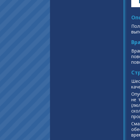
Оп
Пол
вып
Вр
Вра
пов
пов
Ст
Шес
кач
Опу
не 
(лю
ско
про
Cма
обе
вре