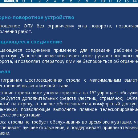
орно-поворотное устройство
ноценное ОПУ без ограничения угла поворота, позволяю
олнения работ.
ащающееся соединение
щающееся соединение применено для передачи рабочей ж
оротную. Данное решение исключает износ рукавов высокого д
орота, и позволяет оператору КМУ не беспокоиться об огранич
рела
тигранная шестисекционная стрела с максимальным вылет
ественной высокопрочной стали.
скание стрелы ниже уровня горизонта на 15° упрощает обслужив
требуется дополнительных средств (лестниц, стремянок). Об
льки) на стрелу, а так же обеспечивается комфортный доступ
льжения, позволяющие выполнять плавное телескопирован
цессе эксплуатации.
зка стрелы не требует обслуживания во время эксплуатации, 
спечивает лучшее скольжение, и поддерживает привлекательны
мени.