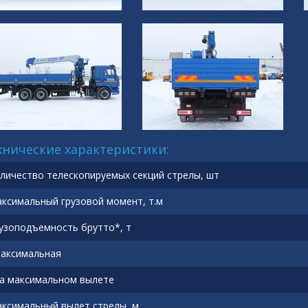
хнические характеристики:
личество телескопируемых секций стрелы, шт
ксимальный грузовой момент, т.м
узоподъемность брутто*, т
максимальная
на максимальном вылете
ксимальный вылет стрелы, м