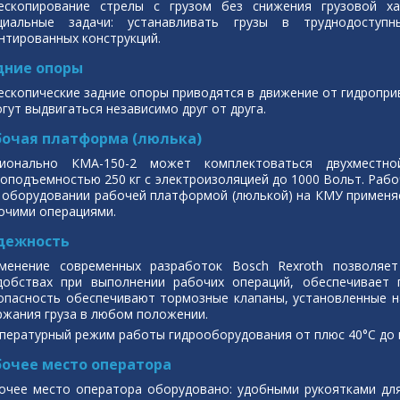
ескопирование стрелы с грузом без снижения грузовой ха
циальные задачи: устанавливать грузы в труднодоступ
нтированных конструкций.
дние опоры
ескопические задние опоры приводятся в движение от гидропр
огут выдвигаться независимо друг от друга.
бочая платформа (люлька)
ионально КМА-150-2 может комплектоваться двухместно
зоподъемностью 250 кг с электроизоляцией до 1000 Вольт. Рабо
 оборудовании рабочей платформой (люлькой) на КМУ применя
очими операциями.
дежность
менение современных разработок Bosch Rexroth позволяе
добствах при выполнении рабочих операций, обеспечивает 
опасность обеспечивают тормозные клапаны, установленные на
ржания груза в любом положении.
пературный режим работы гидрооборудования от плюс 40°С до м
бочее место оператора
очее место оператора оборудовано: удобными рукоятками дл