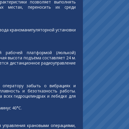
рактеристики позволяет выполнять
ных местах, переносить их среди
ивода краноманипуляторной установки
й рабочей платформой (люлькой)
чая высота подъёма составляет 24 м.
ется дистанционное радиоуправление
т оператору забыть о вибрациях и
плавность и безотказность работы.
 всех гидроцилиндрах и лебедке для
инус 40°С.
я управления крановыми операциями,