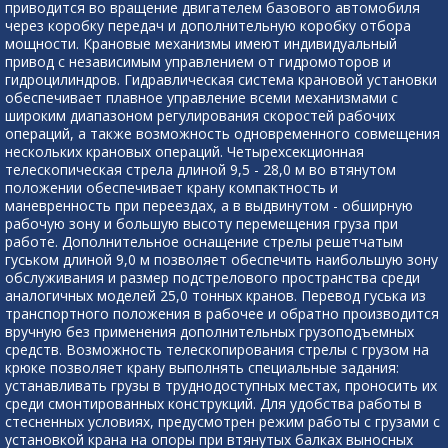
приводится во вращение двигателем базового автомобиля
через коробку передач и дополнительную коробку отбора
мощности. Крановые механизмы имеют индивидуальный
привод с независимым управлением от гидромоторов и
гидроцилиндров. Гидравлическая система крановой установки
обеспечивает плавное управление всеми механизмами с
широким диапазоном регулирования скоростей рабочих
операций, а также возможность одновременного совмещения
нескольких крановых операций. Четырехсекционная
телескопическая стрела длиной 9,5 - 28,0 м во втянутом
положении обеспечивает крану компактность и
маневренность при переездах, а в выдвинутом - обширную
рабочую зону и большую высоту перемещения груза при
работе. Дополнительное оснащение стрелы решетчатым
гуськом длиной 9,0 м позволяет обеспечить наибольшую зону
обслуживания и размер подстрелового пространства среди
аналогичных моделей 25,0 тонных кранов. Перевод гуська из
транспортного положения в рабочее и обратно производится
вручную без применения дополнительных грузоподъемных
средств. Возможность телескопирования стрелы с грузом на
крюке позволяет крану выполнять специальные задания:
устанавливать грузы в труднодоступных местах, проносить их
среди смонтированных конструкций. Для удобства работы в
стесненных условиях, предусмотрен режим работы с грузами с
установкой крана на опоры при втянутых балках выносных