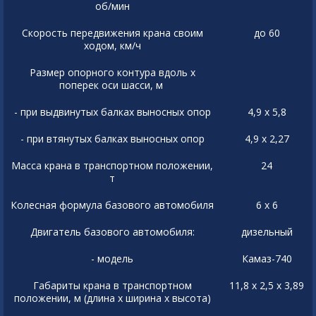
об/мин
Скорость передвижения крана своим
до 60
ходом, км/ч
Размер опорного контура вдоль х
поперек оси шасси, м
- при выдвинутых балках выносных опор
4,9 х 5,8
- при втянутых балках выносных опор
4,9 х 2,27
Масса крана в транспортном положении,
24
т
Колесная формула базового автомобиля
6 х 6
Двигатель базового автомобиля:
дизельный
- модель
Камаз-740
Габариты крана в транспортном
11,8 х 2,5 х 3,89
положении, м (длина х ширина х высота)