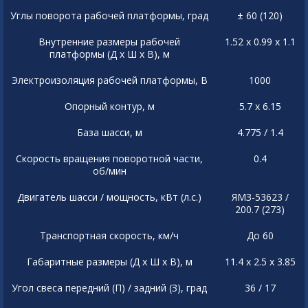
Углы поворота рабочей платформы, град
± 60 (120)
Внутренние размеры рабочей
1.52 x 0.99 x 1.1
платформы (Д x Ш x В), м
Электроизоляция рабочей платформы, В
1000
Опорный контур, м
5.7 x 6.15
База шасси, м
4.775 / 1.4
Скорость вращения поворотной части,
0.4
об/мин
Двигатель шасси / мощность, кВт (л.с.)
ЯМЗ-53623 /
200.7 (273)
Транспортная скорость, км/ч
До 60
Габаритные размеры (Д x Ш x В), м
11.4 x 2.5 x 3.85
Угол свеса передний (П) / задний (З), град
36 / 17