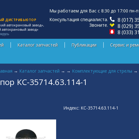
Мы работаем для Вас с 8:30 до 17:00 пн-п
Консультация специалиста.
8 (017) 3
ЫЙ ДИСТРИБЬЮТОР
Звоните.
8 (029) 3
кий автокрановый завод»,
й автокрановый завод»
8 (033) 3
ларусь
ей
Каталог запчастей
Публикации
Сервис и рем
 здесь
авная
→
Каталог запчастей
→
→
Комплектующие для стрелы
→
пор КС-35714.63.114-1
Индекс: КС-35714.63.114-1