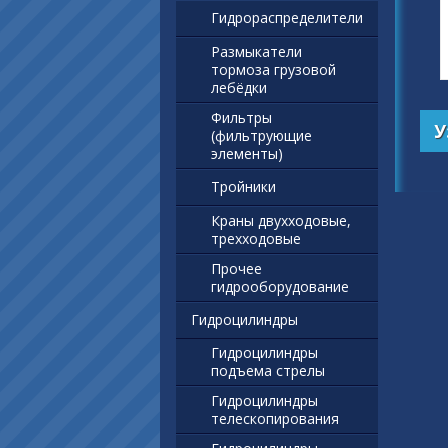
Гидрораспределители
Размыкатели
тормоза грузовой
лебёдки
Фильтры
У
(фильтрующие
элементы)
Тройники
Краны двухходовые,
трехходовые
Прочее
гидрооборудование
Гидроцилиндры
Гидроцилиндры
подъема стрелы
Гидроцилиндры
телескопирования