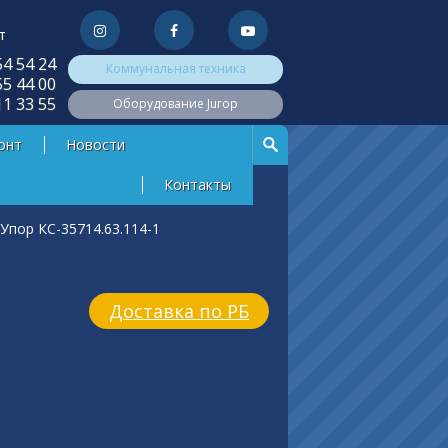
т
54 54 24
Коммунальная техника
55 44 00
11 33 55
Оборудование Jurop
онт
Новости
Контакты
Упор КС-35714.63.114-1
Доставка по РБ