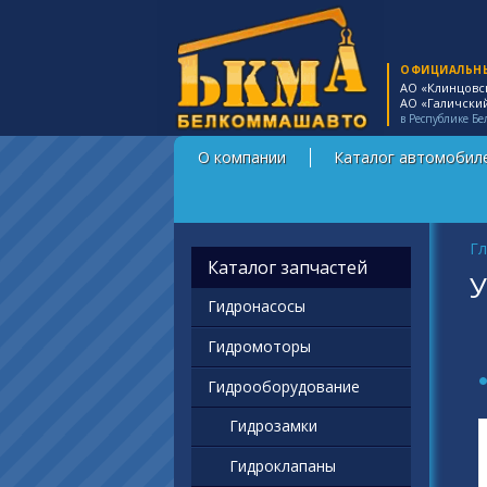
ОФИЦИАЛЬН
АО «Клинцовс
АО «Галичски
в Республике Бе
О компании
Каталог автомобил
Вы
Гл
Каталог запчастей
У
Гидронасосы
Гидромоторы
Гидрооборудование
Гидрозамки
Гидроклапаны