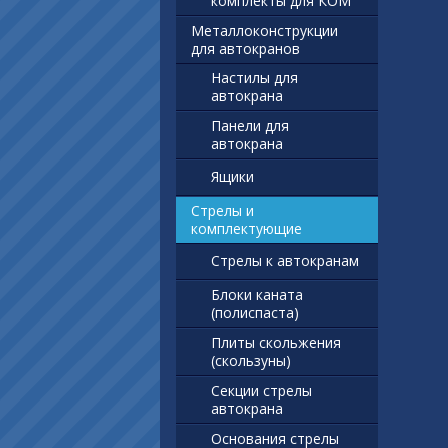
комплекты для КОМ
Металлоконструкции
для автокранов
Настилы для
автокрана
Панели для
автокрана
Ящики
Стрелы и
комплектующие
Стрелы к автокранам
Блоки каната
(полиспаста)
Плиты скольжения
(скользуны)
Секции стрелы
автокрана
Основания стрелы