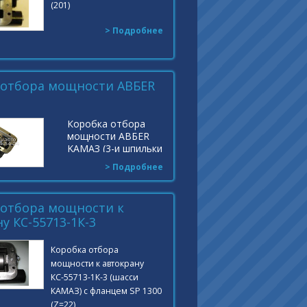
(201)
> Подробнее
 отбора мощности ABБЕR
Коробка отбора
мощности ABБЕR
KAMAЗ (3-и шпильки
под насос) на
> Подробнее
манипулятор
Индекс: ТФ 18001Р
"ABER" UNI
 отбора мощности к
у КС-55713-1К-3
Коробка отбора
мощности к автокрану
КС-55713-1К-3 (шасси
КАМАЗ) с фланцем SP 1300
(Z=22)