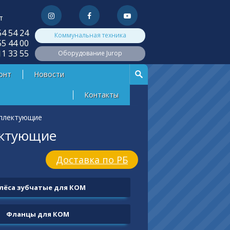
т
54 54 24
Коммунальная техника
55 44 00
11 33 55
Оборудование Jurop
онт
Новости
Контакты
плектующие
ектующие
Доставка по РБ
лёса зубчатые для КОМ
Фланцы для КОМ