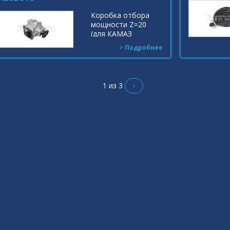
Коробка отбора
мощности Z=20
(для КАМАЗ
КС-35719 2006г.) пр.
> Подробнее
зуб, под фланец
Индекс: МП05-
4202010
1 из 3
›