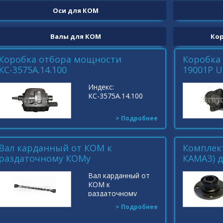
Оси для КОМ
Валы для КОМ
Ко
Коробка отбора мощности
Коробка
КС-3575А.14.100
19001Р U
Индекс:
КС-3575А.14.100
> Подробнее
Вал карданный от КОМ к
Комплек
раздаточному КОМу
КАМАЗ) 
Вал карданный от
КОМ к
раздаточному
КОМу КС-65721-2
> Подробнее
60т. МЗКТ
Lфл.=890-955