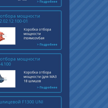
> Подробнее
 отбора мощности
.02.12.100-01
Коробка отбора
мощности
(прямозубая
шестерня 5 ступ.
> Подробнее
КПП, с НШ-32)
Индекс:
КО-503В-2.02.12.100-
 отбора мощности
01
4.100
Коробка отбора
мощности (для МАЗ
18 шлицов
автокраны
> Подробнее
"Ивановец"
КС-3577,КС-45717
(Е2,-3.),КО-523
шлицевой F1300 UNI
Индекс:
КС-3577.14.100