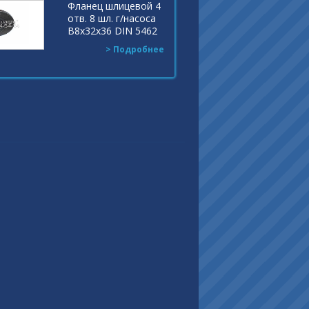
Фланец шлицевой 4
отв. 8 шл. г/насоса
В8х32х36 DIN 5462
Индекс: F1300 UNI
> Подробнее