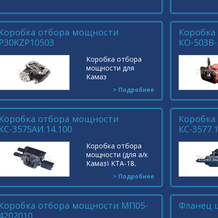
Коробка отбора мощности
Коробка
P30KZP10503
КО-503В-2
Коробка отбора
мощности для
Камаз
(P30KZP10503 с
> Подробнее
фланцем SP1300) с
установочным
комплектом КОМ
Коробка отбора мощности
Коробка
КАМАЗ 199К859000
КС-3575АИ.14.100
КС-3577.1
и сигнализатором
включения
Коробка отбора
194KSP09000
мощности (для а/к
Индекс:
Камаз) КТА-18,
P30KZP10503
КТА-25 ДРОГОБЫЧ
> Подробнее
Индекс:
КС-3575АИ.14.100
Коробка отбора мощности МП05-
Фланец 
4202010