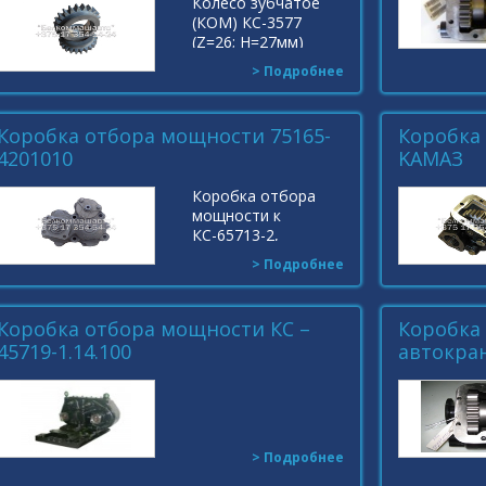
Колесо зубчатое
(КОМ) КС-3577
(Z=26; Н=27мм)
Индекс:
> Подробнее
КС-3577.14.106
Коробка отбора мощности 75165-
Коробка
4201010
KAMAЗ
Коробка отбора
мощности к
КС-65713-2,
КС65721-2 на шасси
> Подробнее
МЗКТ-700600 50,
60т. Индекс: 75165-
4201010
Коробка отбора мощности КС –
Коробка
45719-1.14.100
автокран
> Подробнее