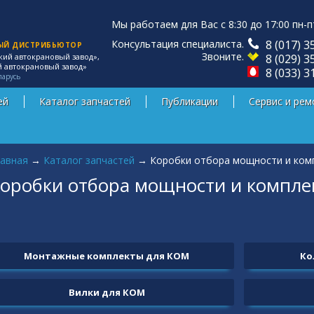
Мы работаем для Вас с 8:30 до 17:00 пн-п
Консультация специалиста.
8 (017) 3
ЫЙ ДИСТРИБЬЮТОР
Звоните.
8 (029) 3
кий автокрановый завод»,
й автокрановый завод»
8 (033) 3
ларусь
ей
Каталог запчастей
Публикации
Сервис и рем
 здесь
авная
→
Каталог запчастей
→
Коробки отбора мощности и ком
оробки отбора мощности и компл
Монтажные комплекты для КОМ
Ко
Вилки для КОМ