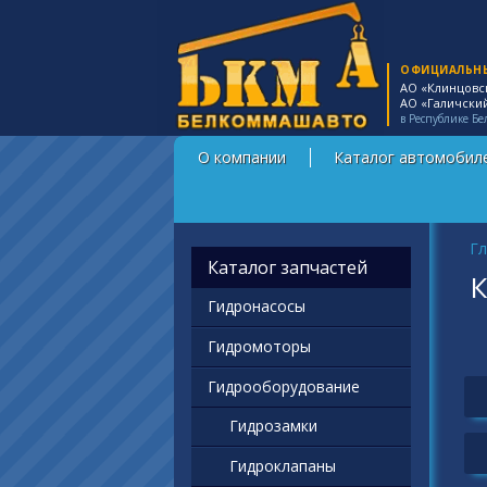
ОФИЦИАЛЬН
АО «Клинцовс
АО «Галичски
в Республике Бе
О компании
Каталог автомобил
Вы
Гл
Каталог запчастей
К
Гидронасосы
Гидромоторы
Гидрооборудование
Гидрозамки
Гидроклапаны