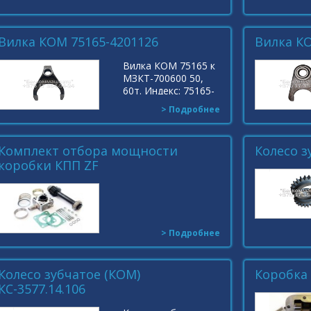
Индекс: 3151-20-
2201010-99
Вилка КОМ 75165-4201126
Вилка К
Вилка КОМ 75165 к
МЗКТ-700600 50,
60т. Индекс: 75165-
4201126
> Подробнее
Комплект отбора мощности
Колесо з
коробки КПП ZF
> Подробнее
Колесо зубчатое (КОМ)
Коробка
КС-3577.14.106