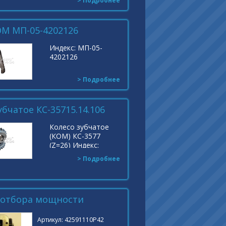
> Подробнее
ОМ МП-05-4202126
Индекс: МП-05-
4202126
> Подробнее
убчатое КС-35715.14.106
Колесо зубчатое
(КОМ) КС-3577
(Z=26) Индекс:
КС-35715.14.106
> Подробнее
 отбора мощности
Артикул: 42591110Р42