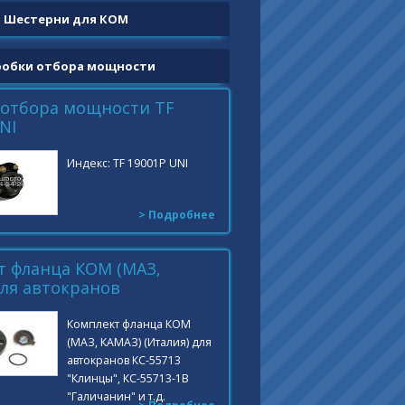
Шестерни для КОМ
робки отбора мощности
 отбора мощности ТF
NI
Индекс: ТF 19001Р UNI
> Подробнее
т фланца КОМ (МАЗ,
для автокранов
Комплект фланца КОМ
(МАЗ, КАМАЗ) (Италия) для
автокранов КС-55713
"Клинцы", КС-55713-1В
"Галичанин" и т.д.