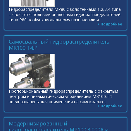
Гидрораспределители МР80 с золотниками 1,2,3,4 типа
– являются полными аналогами гидрораспределителей
типа Р80 по функциональному назначению и
> Подробнее
габаритно-присоеденительным размерам и
предназначены
Самосвальный гидрораспределитель
MR100.T4.Р
Пропорциональный гидрораспределитель с открытым
центром и пневматическим управлением MR100.T4
предназначены для применения на самосвалах с
> Подробнее
многоконтурной гидросистемой, для подъема
основного
Модернизированный
гидрораспределитель МР100.3.000А и