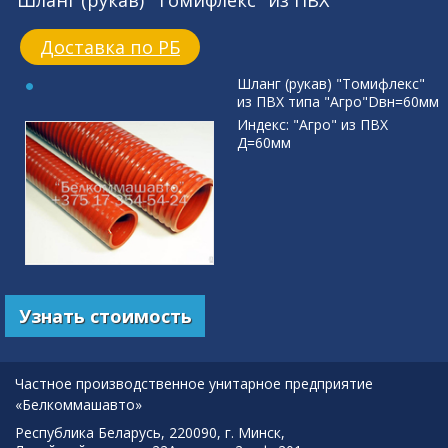
Шланг (рукав) "Томифлекс" из ПВХ
Доставка по РБ
Шланг (рукав) "Томифлекс"
из ПВХ типа "Агро"Dвн=60мм
Индекс: "Агро" из ПВХ
Д=60мм
Узнать стоимость
Частное производственное унитарное предприятие
«Белкоммашавто»
Республика Беларусь, 220090, г. Минск,