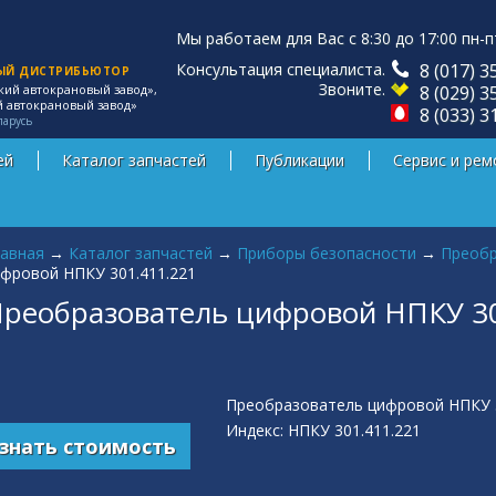
Мы работаем для Вас с 8:30 до 17:00 пн-п
Консультация специалиста.
8 (017) 3
ЫЙ ДИСТРИБЬЮТОР
Звоните.
8 (029) 3
кий автокрановый завод»,
й автокрановый завод»
8 (033) 3
ларусь
ей
Каталог запчастей
Публикации
Сервис и рем
 здесь
авная
→
Каталог запчастей
→
Приборы безопасности
→
Преобр
фровой НПКУ 301.411.221
реобразователь цифровой НПКУ 30
Преобразователь цифровой НПКУ 3
Индекс: НПКУ 301.411.221
знать стоимость