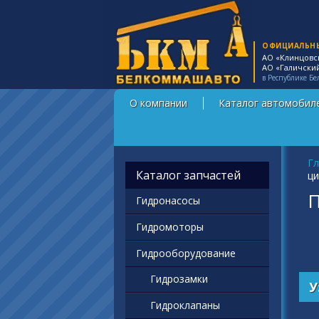
ОФИЦИАЛЬН
АО «Клинцовс
АО «Галичски
в Республике Бе
О компании
Каталог автомобил
Вы
Гл
Каталог запчастей
ци
П
Гидронасосы
Гидромоторы
Гидрооборудование
Гидрозамки
У
Гидроклапаны