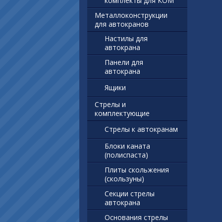
комплекты для КОМ
Металлоконструкции
для автокранов
Настилы для
автокрана
Панели для
автокрана
Ящики
Стрелы и
комплектующие
Стрелы к автокранам
Блоки каната
(полиспаста)
Плиты скольжения
(скользуны)
Секции стрелы
автокрана
Основания стрелы