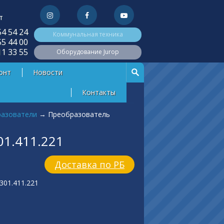
т
54 54 24
Коммунальная техника
55 44 00
11 33 55
Оборудование Jurop
онт
Новости
Контакты
азователи
→
Преобразователь
1.411.221
Доставка по РБ
01.411.221