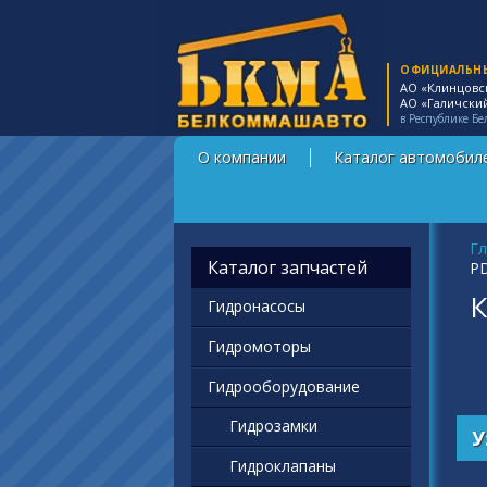
ОФИЦИАЛЬН
АО «Клинцовс
АО «Галичски
в Республике Бе
О компании
Каталог автомобил
Вы
Гл
Каталог запчастей
P
К
Гидронасосы
Гидромоторы
Гидрооборудование
Гидрозамки
У
Гидроклапаны