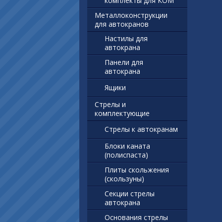
комплекты для КОМ
Металлоконструкции
для автокранов
Настилы для
автокрана
Панели для
автокрана
Ящики
Стрелы и
комплектующие
Стрелы к автокранам
Блоки каната
(полиспаста)
Плиты скольжения
(скользуны)
Секции стрелы
автокрана
Основания стрелы