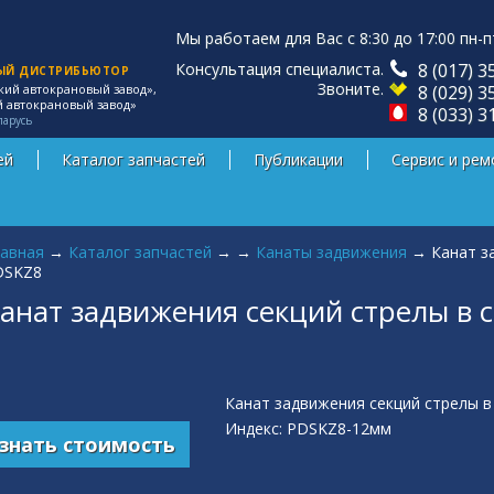
Мы работаем для Вас с 8:30 до 17:00 пн-п
Консультация специалиста.
8 (017) 3
ЫЙ ДИСТРИБЬЮТОР
Звоните.
8 (029) 3
кий автокрановый завод»,
й автокрановый завод»
8 (033) 3
ларусь
ей
Каталог запчастей
Публикации
Сервис и рем
 здесь
авная
→
Каталог запчастей
→
→
Канаты задвижения
→
Канат з
DSKZ8
анат задвижения секций стрелы в 
Канат задвижения секций стрелы в 
Индекс: PDSKZ8-12мм
знать стоимость