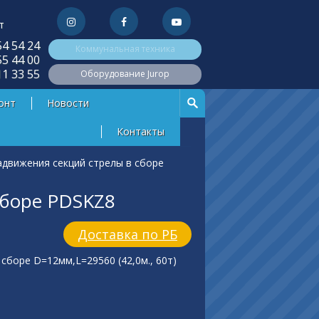
т
54 54 24
Коммунальная техника
55 44 00
11 33 55
Оборудование Jurop
онт
Новости
Контакты
адвижения секций стрелы в сборе
сборе PDSKZ8
Доставка по РБ
сборе D=12мм,L=29560 (42,0м., 60т)