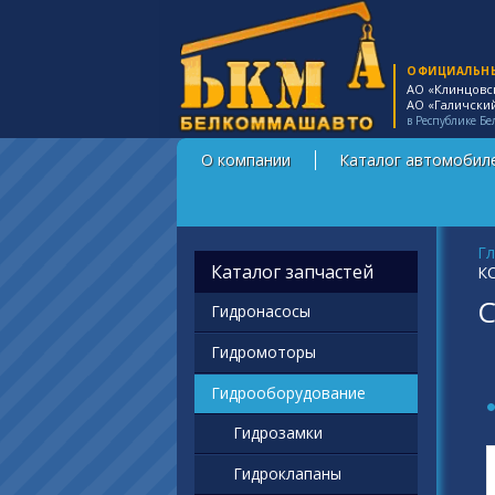
ОФИЦИАЛЬН
АО «Клинцовс
АО «Галичски
в Республике Бе
О компании
Каталог автомобил
Вы
Гл
Каталог запчастей
КС
С
Гидронасосы
Гидромоторы
Гидрооборудование
Гидрозамки
Гидроклапаны