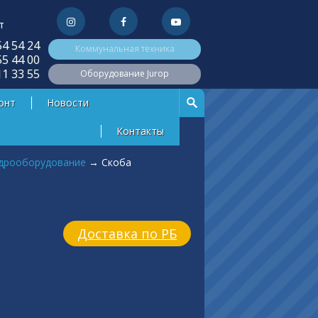
т
54 54 24
Коммунальная техника
55 44 00
11 33 55
Оборудование Jurop
онт
Новости
Контакты
идрооборудование
→
Скоба
Доставка по РБ