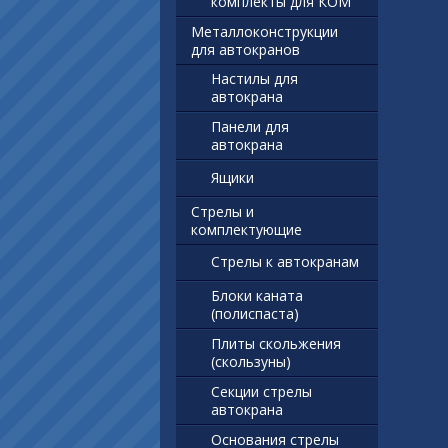
комплекты для КОМ
Металлоконструкции
для автокранов
Настилы для
автокрана
Панели для
автокрана
Ящики
Стрелы и
комплектующие
Стрелы к автокранам
Блоки каната
(полиспаста)
Плиты скольжения
(скользуны)
Секции стрелы
автокрана
Основания стрелы