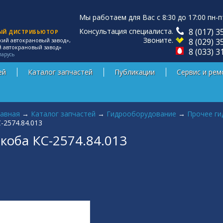
Мы работаем для Вас с 8:30 до 17:00 пн-п
Консультация специалиста.
8 (017) 3
ЫЙ ДИСТРИБЬЮТОР
Звоните.
8 (029) 3
кий автокрановый завод»,
й автокрановый завод»
8 (033) 3
ларусь
ей
Каталог запчастей
Публикации
Сервис и рем
 здесь
авная
→
Каталог запчастей
→
Гидрооборудование
→
Прочее г
-2574.84.013
коба КС-2574.84.013