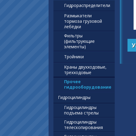
Гидрораспределители
Размыкатели
тормоза грузовой
лебёдки
Фильтры
(фильтрующие
У
элементы)
Тройники
Краны двухходовые,
трехходовые
Прочее
гидрооборудование
Гидроцилиндры
Гидроцилиндры
подъема стрелы
Гидроцилиндры
телескопирования