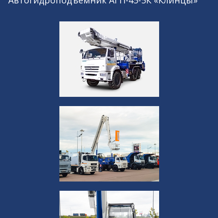
Автогидроподъёмник АГП-45-5К «Клинцы»